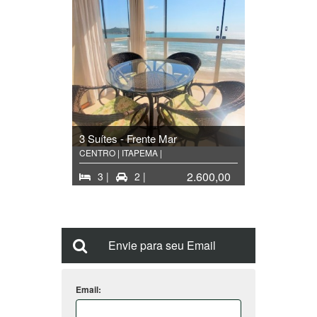
3 Suítes - Frente Mar
CENTRO | ITAPEMA |
2.600,00
3 |
2 |
Vista privilegiada frente mar...
Envie para seu Email
Email: