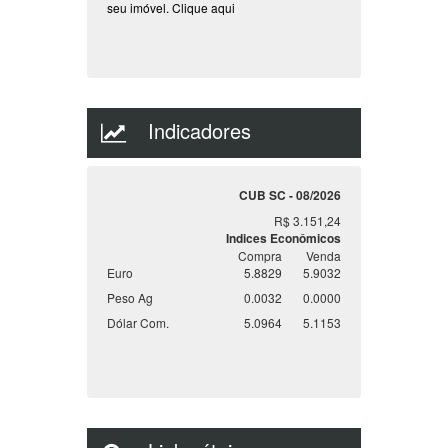
Tem um Imóvel, para venda, locação ou
permuta?
Cadastre ele em nosso site,
temos centenas de clientes a procura do
seu imóvel.
Clique aqui
Indicadores
CUB SC - 08/2026
R$ 3.151,24
Indices Econômicos
Compra
Venda
Euro
5.8829
5.9032
Peso Ag
0.0032
0.0000
Dólar Com.
5.0964
5.1153