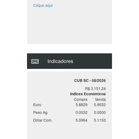
permuta? Cadastre ele em nosso site,
temos centenas de clientes a procura do
seu imóvel.
Clique aqui
Indicadores
CUB SC - 08/2026
R$ 3.151,24
Indices Econômicos
Compra
Venda
Euro
5.8829
5.9032
Peso Ag
0.0032
0.0000
Dólar Com.
5.0964
5.1153