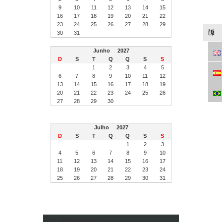
9
10
11
12
13
14
15
16
17
18
19
20
21
22
23
24
25
26
27
28
29
30
31
Junho
2027
D
S
T
Q
Q
S
S
1
2
3
4
5
6
7
8
9
10
11
12
13
14
15
16
17
18
19
20
21
22
23
24
25
26
27
28
29
30
Julho
2027
D
S
T
Q
Q
S
S
1
2
3
4
5
6
7
8
9
10
11
12
13
14
15
16
17
18
19
20
21
22
23
24
25
26
27
28
29
30
31
Ficou interessado?