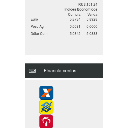
R$ 3.151,24
Indices Econômicos
Compra
Venda
Euro
5.8734
5.8928
Peso Ag
0.0031
0.0000
Dólar Com.
5.0842
5.0833
Financiamentos