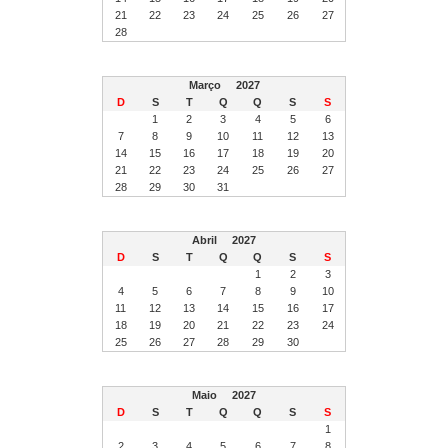
21
22
23
24
25
26
27
28
Março
2027
D
S
T
Q
Q
S
S
1
2
3
4
5
6
7
8
9
10
11
12
13
14
15
16
17
18
19
20
21
22
23
24
25
26
27
28
29
30
31
Abril
2027
D
S
T
Q
Q
S
S
1
2
3
4
5
6
7
8
9
10
11
12
13
14
15
16
17
18
19
20
21
22
23
24
25
26
27
28
29
30
Maio
2027
D
S
T
Q
Q
S
S
1
2
3
4
5
6
7
8