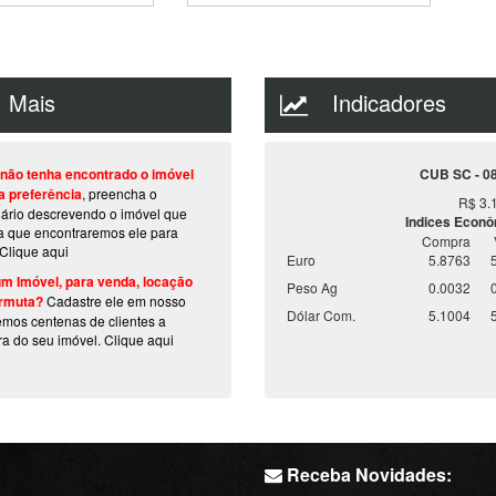
Mais
Indicadores
não tenha encontrado o imóvel
CUB SC - 0
a preferência
, preencha o
R$ 3.
lário descrevendo o imóvel que
Indices Econ
a que encontraremos ele para
Compra
Clique aqui
Euro
5.8763
m Imóvel, para venda, locação
Peso Ag
0.0032
rmuta?
Cadastre ele em nosso
Dólar Com.
5.1004
temos centenas de clientes a
ra do seu imóvel.
Clique aqui
Receba Novidades: