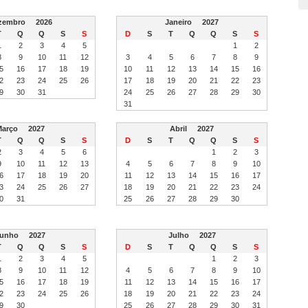
zembro
2026
Janeiro
2027
T
Q
Q
S
S
D
S
T
Q
Q
S
S
1
2
3
4
5
1
2
8
9
10
11
12
3
4
5
6
7
8
9
5
16
17
18
19
10
11
12
13
14
15
16
2
23
24
25
26
17
18
19
20
21
22
23
9
30
31
24
25
26
27
28
29
30
31
Março
2027
Abril
2027
T
Q
Q
S
S
D
S
T
Q
Q
S
S
2
3
4
5
6
1
2
3
9
10
11
12
13
4
5
6
7
8
9
10
6
17
18
19
20
11
12
13
14
15
16
17
3
24
25
26
27
18
19
20
21
22
23
24
0
31
25
26
27
28
29
30
Junho
2027
Julho
2027
T
Q
Q
S
S
D
S
T
Q
Q
S
S
1
2
3
4
5
1
2
3
8
9
10
11
12
4
5
6
7
8
9
10
5
16
17
18
19
11
12
13
14
15
16
17
2
23
24
25
26
18
19
20
21
22
23
24
9
30
25
26
27
28
29
30
31