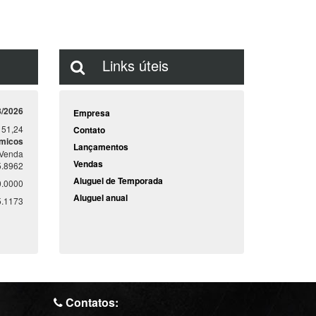
Links úteis
8/2026
Empresa
151,24
Contato
ômicos
Lançamentos
Venda
Vendas
5.8962
Aluguel de Temporada
0.0000
Aluguel anual
5.1173
Contatos: