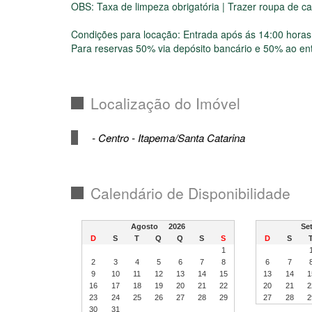
OBS: Taxa de limpeza obrigatória | Trazer roupa de c
Condições para locação: Entrada após ás 14:00 horas
Para reservas 50% via depósito bancário e 50% ao ent
Localização do Imóvel
- Centro - Itapema/Santa Catarina
Calendário de Disponibilidade
Agosto
2026
S
D
S
T
Q
Q
S
S
D
S
1
2
3
4
5
6
7
8
6
7
9
10
11
12
13
14
15
13
14
1
16
17
18
19
20
21
22
20
21
2
23
24
25
26
27
28
29
27
28
2
30
31