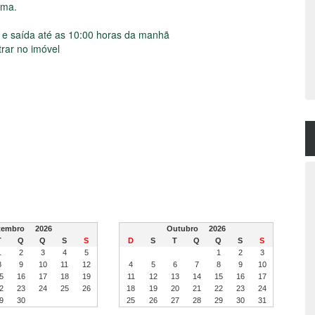
ama.
 e saída até as 10:00 horas da manhã
rar no imóvel
etembro
2026
Outubro
2026
T
Q
Q
S
S
D
S
T
Q
Q
S
S
1
2
3
4
5
1
2
3
8
9
10
11
12
4
5
6
7
8
9
10
5
16
17
18
19
11
12
13
14
15
16
17
2
23
24
25
26
18
19
20
21
22
23
24
9
30
25
26
27
28
29
30
31