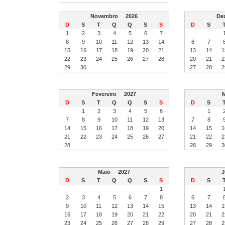
Novembro
2026
De
D
S
T
Q
Q
S
S
D
S
1
2
3
4
5
6
7
8
9
10
11
12
13
14
6
7
15
16
17
18
19
20
21
13
14
1
22
23
24
25
26
27
28
20
21
2
29
30
27
28
2
Fevereiro
2027
D
S
T
Q
Q
S
S
D
S
1
2
3
4
5
6
1
7
8
9
10
11
12
13
7
8
14
15
16
17
18
19
20
14
15
1
21
22
23
24
25
26
27
21
22
2
28
28
29
3
Maio
2027
D
S
T
Q
Q
S
S
D
S
1
2
3
4
5
6
7
8
6
7
9
10
11
12
13
14
15
13
14
1
16
17
18
19
20
21
22
20
21
2
23
24
25
26
27
28
29
27
28
2