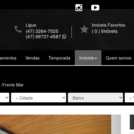
Ligue
Imóveis Favoritos
(47) 3264-7525
(
0
) Imóveis
(47) 99737-4587
çamentos
Vendas
Temporada
Imóveis
Quem somos
s -Frente Mar
Próxima
Fi