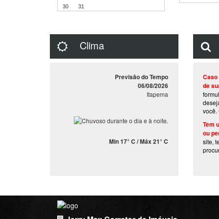
30
31
Clima
Previsão do Tempo
Caso 
06/08/2026
de su
Itapema
formu
desej
você.
Tem u
ou pe
Min 17° C / Máx 21° C
site, 
procu