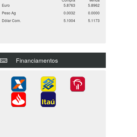
Euro
5.8763
5.8962
Peso Ag
0.0032
0.0000
Dólar Com.
5.1004
5.1173
Financiamentos