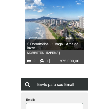
2 Dormitórios - 1 Vaga - Área de
lazer
MORRETES | ITAPEMA |
875.000,00
2 |
1 |
Envie para seu Email
Email: