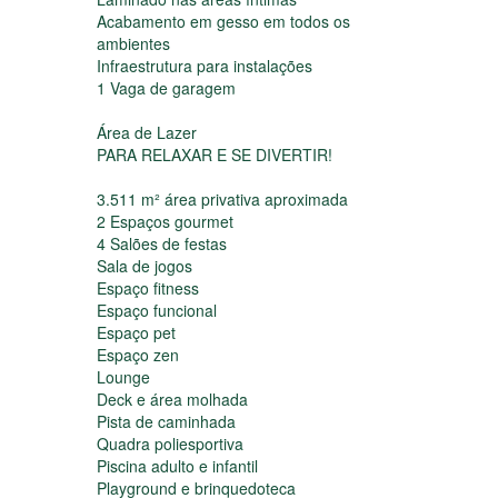
Torre 02 e Torre 03: Ano / 2025
Incorporação Imobiliária: R-68577
Apartamento
2 Dormitórios, sendo 1 suíte
Cozinha
Living integrado
Área de serviço
Sacada com churrasqueira
Laminado nas áreas íntimas
Acabamento em gesso em todos os
ambientes
Infraestrutura para instalações
1 Vaga de garagem
Área de Lazer
PARA RELAXAR E SE DIVERTIR!
3.511 m² área privativa aproximada
2 Espaços gourmet
4 Salões de festas
Sala de jogos