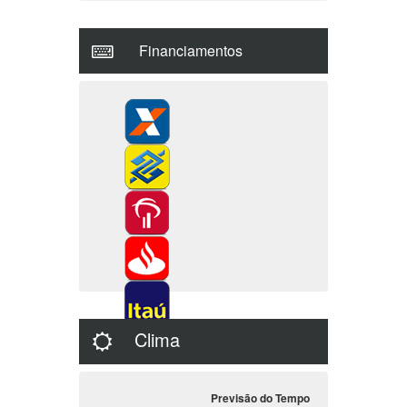
CUB SC - 08/2026
R$ 3.151,24
Indices Econômicos
Compra
Venda
Euro
5.8978
5.9032
Peso Ag
0.0032
0.0000
Dólar Com.
5.1108
5.1132
Financiamentos