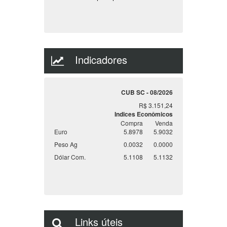
Mais
Caso não tenha encontrado o imóvel de
sua preferência
, preencha o formulário
descrevendo o imóvel que deseja que
encontraremos ele para você.
Clique aqui
Tem um Imóvel, para venda, locação ou
permuta?
Cadastre ele em nosso site,
temos centenas de clientes a procura do
seu imóvel.
Clique aqui
Indicadores
CUB SC - 08/2026
R$ 3.151,24
Indices Econômicos