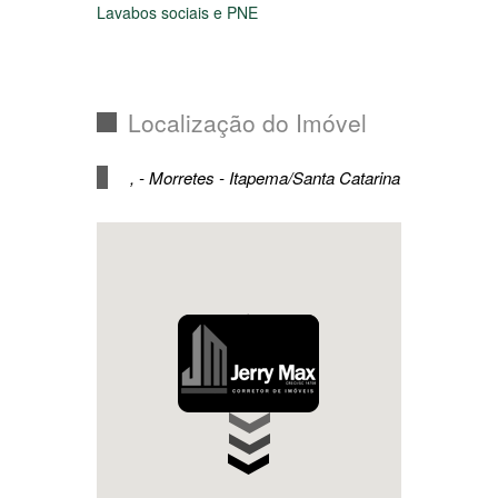
Espaço fitness
Espaço funcional
Espaço pet
Espaço zen
Lounge
Deck e área molhada
Pista de caminhada
Quadra poliesportiva
Piscina adulto e infantil
Playground e brinquedoteca
Lavabos sociais e PNE
Localização do Imóvel
, - Morretes - Itapema/Santa Catarina