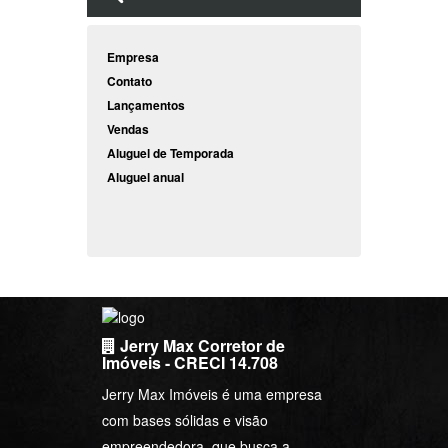
Compra
Venda
Euro
5.8978
5.9032
Peso Ag
0.0032
0.0000
Dólar Com.
5.1108
5.1132
Links úteis
Empresa
Contato
Lançamentos
Vendas
Aluguel de Temporada
Aluguel anual