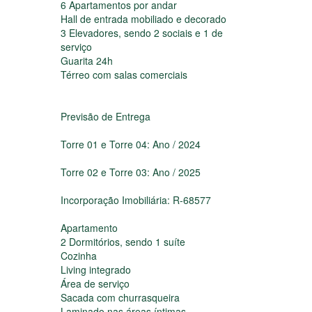
Características
O Blue View fará parte de uma nova
geração de empreendimentos em
Itapema. De fácil acesso, em uma área
aproximada de 3.800m² e com toda
sofisticação e elegância
4 Torres
6 Apartamentos por andar
Hall de entrada mobiliado e decorado
3 Elevadores, sendo 2 sociais e 1 de
serviço
Guarita 24h
Térreo com salas comerciais
Previsão de Entrega
Torre 01 e Torre 04: Ano / 2024