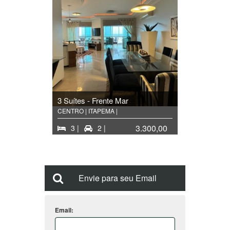
3 Suítes - Frente Mar
CENTRO | ITAPEMA |
3.300,00
3 |
2 |
Envie para seu Email
Email: