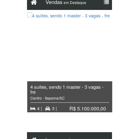
Vendas
em Destaque
4 suítes, sendo 1 master - 3 vagas -
fre
4 suíte
Centro - Itapema/SC
Centro -
00,00
R$ 5.100.000,00
4 |
3 |
4 |
4 reforÇos semestrais