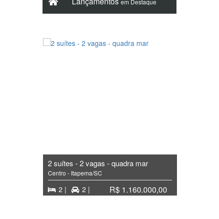
Lançamentos
em Destaque
2 suítes - 2 vagas - quadra mar
Centro - Itapema/SC
00,00
R$ 1.160.000,00
2 |
2 |