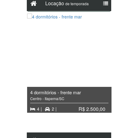
Locação
de temporada
Buscar
4 dormitórios - frente mar
4 suíte
Centro - Itapema/SC
Centro -
00,00
R$ 2.500,00
4 |
2 |
4 |