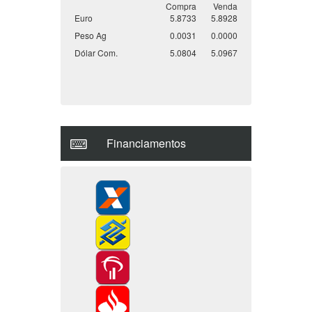
Indices Econômicos
Compra
Venda
Euro
5.8733
5.8928
Peso Ag
0.0031
0.0000
Dólar Com.
5.0804
5.0967
Financiamentos