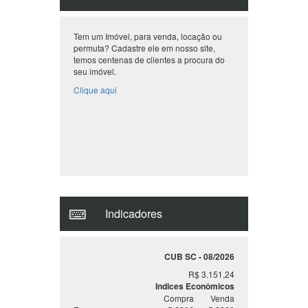
Tem um Imóvel, para venda, locação ou
permuta? Cadastre ele em nosso site,
temos centenas de clientes a procura do
seu imóvel.
Clique aqui
Indicadores
CUB SC - 08/2026
R$ 3.151,24
Indices Econômicos
Compra
Venda
Euro
5.8906
5.8928
Peso Ag
0.0032
0.0000