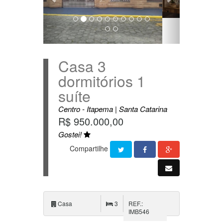
Casa 3
dormitórios 1
suíte
Centro - Itapema | Santa Catarina
R$ 950.000,00
Gostei!
Compartilhe
Casa
3
REF.:
IMB546
Casa a venda no Alto São Bento -3
quartos sendo 1 suíte -2 vagas de