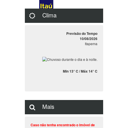
Clima
Previsão do Tempo
10/08/2026
Itapema
Min 13° C / Máx 14° C
Mais
Caso não tenha encontrado o imóvel de
sua preferência
, preencha o formulário
descrevendo o imóvel que deseja que
encontraremos ele para você.
Clique aqui