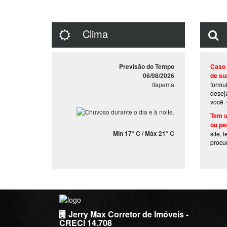
Clima
Previsão do Tempo
Caso 
06/08/2026
de su
Itapema
formu
desej
você.
Tem u
ou pe
Min 17° C / Máx 21° C
site, 
procu
Jerry Max Corretor de Imóveis -
CRECI 14.708