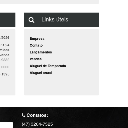
Links úteis
8/2026
Empresa
151,24
Contato
ômicos
Lançamentos
Venda
Vendas
5.9382
Aluguel de Temporada
0.0000
Aluguel anual
5.1395
Contatos:
(47) 3264-7525