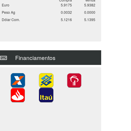
Euro
5.9175
5.9382
Peso Ag
0.0032
0.0000
Dólar Com.
5.1216
5.1395
Financiamentos