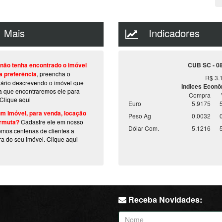
Mais
Indicadores
não tenha encontrado o imóvel
CUB SC - 0
a preferência
, preencha o
R$ 3.
lário descrevendo o imóvel que
Indices Econ
a que encontraremos ele para
Compra
Clique aqui
Euro
5.9175
m Imóvel, para venda, locação
Peso Ag
0.0032
rmuta?
Cadastre ele em nosso
Dólar Com.
5.1216
temos centenas de clientes a
ra do seu imóvel.
Clique aqui
Receba Novidades: