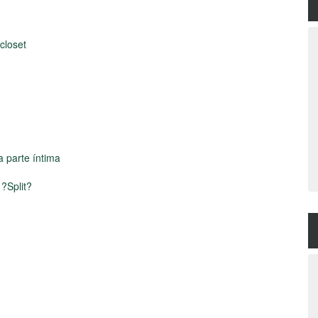
closet
 parte íntima
 ?Split?