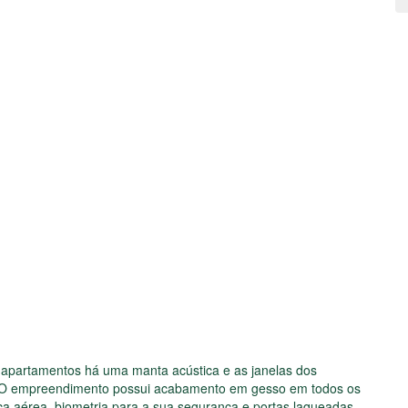
os apartamentos há uma manta acústica e as janelas dos
 O empreendimento possui acabamento em gesso em todos os
ica aérea, biometria para a sua segurança e portas laqueadas.