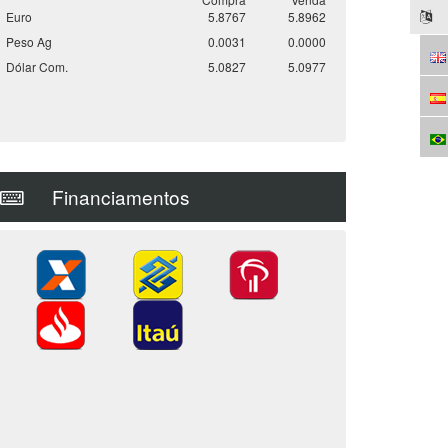
Euro
5.8767
5.8962
Peso Ag
0.0031
0.0000
Dólar Com.
5.0827
5.0977
Financiamentos